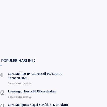
 POPULER HARI INI ⤵
Cara Melihat IP Address di PC/Laptop
Terbaru 2022
Lowongan Kerja BPJS Kesehatan
Cara Mengatаѕі Gаgаl Vеrіfіkаѕі KTP Akun