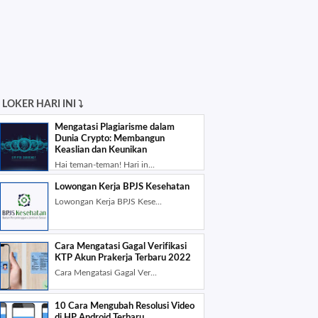
 LOKER HARI INI ⤵
Mengatasi Plagiarisme dalam
Dunia Crypto: Membangun
Keaslian dan Keunikan
Hai teman-teman! Hari in...
Lowongan Kerja BPJS Kesehatan
Lowongan Kerja BPJS Kese...
Cara Mengatаѕі Gаgаl Vеrіfіkаѕі
KTP Akun Prakerja Terbaru 2022
Cara Mengatаѕі Gаgаl Vеr...
10 Cara Mengubah Resolusi Video
di HP Android Terbaru